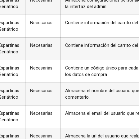
Espartinas
Necesarias
Almacena configuraciones personale
Geriátrico
la interfaz del admin
Espartinas
Necesarias
Contiene información del carrito del
Geriátrico
Espartinas
Necesarias
Contiene información del carrito del
Geriátrico
Espartinas
Necesarias
Contiene un código único para cada 
Geriátrico
los datos de compra
Espartinas
Necesarias
Almacena el nombre del usuario que 
Geriátrico
comentario.
Espartinas
Necesarias
Almacena el email del usuario que re
Geriátrico
Espartinas
Necesarias
Almacena la url del usuario que real