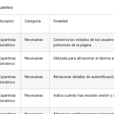
uientes:
Receptor
Categoría
Finalidad
Espartinas
Necesarias
Conserva los estados de los usuario
Geriátrico
peticiones de la página
Espartinas
Necesarias
Utilizada para almacenar el idioma ac
Geriátrico
Espartinas
Necesarias
Almacenar detalles de autentificaci
Geriátrico
Espartinas
Necesarias
Indica cuándo has iniciado sesión y 
Geriátrico