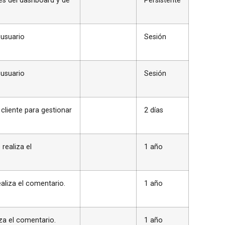
s del dashboard y de
Persistente
 usuario
Sesión
 usuario
Sesión
cliente para gestionar
2 días
realiza el
1 año
aliza el comentario.
1 año
iza el comentario.
1 año