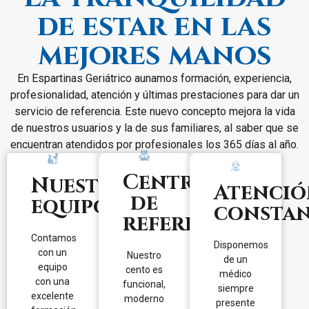
de estar en las
mejores manos
En Espartinas Geriátrico aunamos formación, experiencia,
En
Contamos
profesionalidad, atención y últimas prestaciones para dar un
nuestra
Nuestro
con un
servicio de referencia. Este nuevo concepto mejora la vida
residencia
centro es
médico
de
moderno
de nuestros usuarios y la de sus familiares, al saber que se
siempre
mayores
y
encuentran atendidos por profesionales los 365 días al año.
presente
sabemos
funcional,
en
lo
de una
Centro
nuestro
Nuestro
importante
sola
Atenci
centro.
de
equipo
que es
planta.
consta
Esto
contar
Contamos
referencia
garantiza
con un
con todas
no sólo
Contamos
equipo
las
Disponemos
que
con un
Nuestro
bien
comodidades
de un
estarán
equipo
cento es
formado
que los
médico
siempre
con una
funcional,
y con una
mayores
siempre
perfectamente
excelente
moderno
trayectoria
puedan
presente
atendidos,