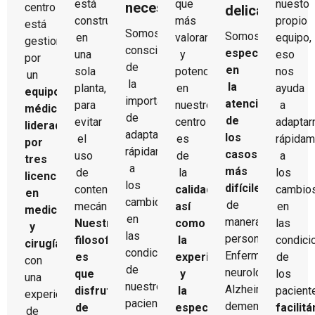
está
que
nuesto
necesidades
centro
delicados
construido
más
propio
está
Somos
Somos
en
valoramos
equipo,
gestionado
conscientes
especialistas
una
y
eso
por
de
en
sola
potenciamos
nos
un
la
la
planta,
en
ayuda
equipo
importancia
atención
para
nuestro
a
médico
de
de
evitar
centro
adaptar
liderado
adaptarnos
los
el
es
rápidam
por
rápidamente
casos
uso
de
a
tres
a
más
de
la
los
licenciados
los
difíciles
contenciones
calidad,
cambio
en
cambios
de
mecánicas.
así
en
medicina
en
manera
Nuestra
como
las
y
las
personalizada:
filosofía
la
condici
cirugía
condiciones
Enfermedades
es
experiencia
de
con
de
neurológicas,
que
y
los
una
nuestros
Alzheimer,
disfruten
la
pacient
experiencia
pacientes,
demencias
de
especialización.
facilit
de