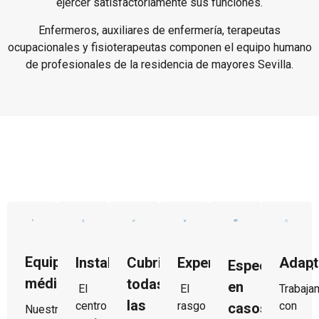
ejercer satisfactoriamente sus funciones.
Enfermeros, auxiliares de enfermería, terapeutas
ocupacionales y fisioterapeutas componen el equipo humano
de profesionales de la residencia de mayores Sevilla.
¿Por qué elegir
Espartinas Geriátrico?
Equipo
Instalaciones
Experiencia
Adapt
Cubrimos
Especialistas
médico
todas
en
El
El
Trabaja
las
centro
rasgo
con
casos
Nuestro