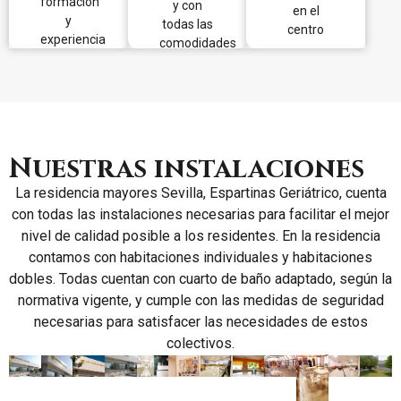
formación
y con
detrás.
necesitar.
en el
sino que
y
todas las
No sólo
Un
centro
minimizamos
experiencia
comodidades
es
ambiente
los
calidad
agradable
posibles
de
que
ingresos
atención,
respira
en
sino
modernidad.
hospital.
confianza.
Nuestras instalaciones
La residencia mayores Sevilla, Espartinas Geriátrico, cuenta
con todas las instalaciones necesarias para facilitar el mejor
nivel de calidad posible a los residentes. En la residencia
contamos con habitaciones individuales y habitaciones
dobles. Todas cuentan con cuarto de baño adaptado, según la
normativa vigente, y cumple con las medidas de seguridad
necesarias para satisfacer las necesidades de estos
colectivos.