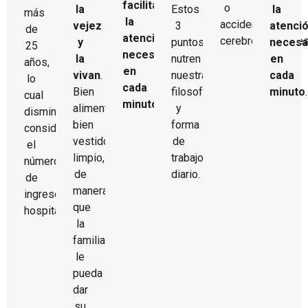
facilitándoles
o
la
Estos
la
más
la
accidentes
vejez
3
atenci
de
atención
cerebrovasculares
y
puntos
necesa
25
necesaria
la
nutren
en
años,
en
vivan
.
nuestra
cada
lo
cada
Bien
filosofía
minuto
.
cual
minuto
.
alimentado,
y
disminuye
bien
forma
considerablemente
vestido,
de
el
limpio,
trabajo
número
de
diario.
de
manera
ingresos
que
hospitalarios.
la
familia
le
pueda
dar
su