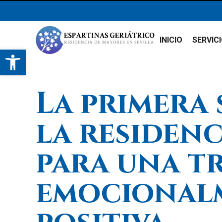
INICIO
SERVIC
Abrir barra de herramientas
La primera
la residenc
para una t
emocional