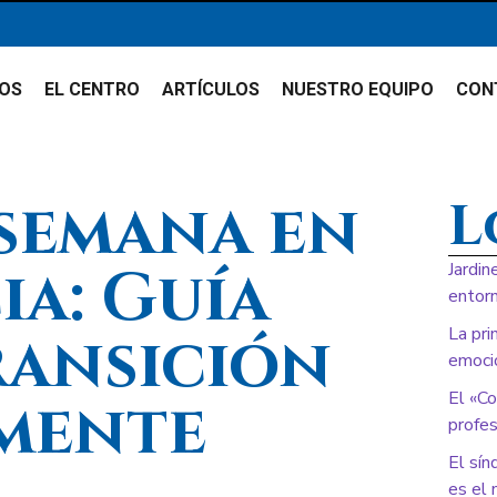
IOS
EL CENTRO
ARTÍCULOS
NUESTRO EQUIPO
CON
 semana en
L
ia: Guía
Jardin
entorn
ransición
La pri
emoci
El «Co
mente
profes
El sín
es el 