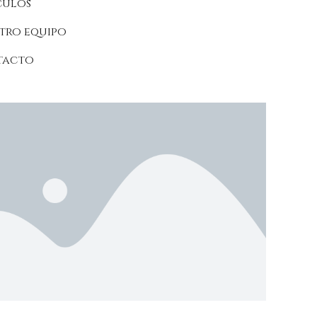
culos
tro equipo
tacto