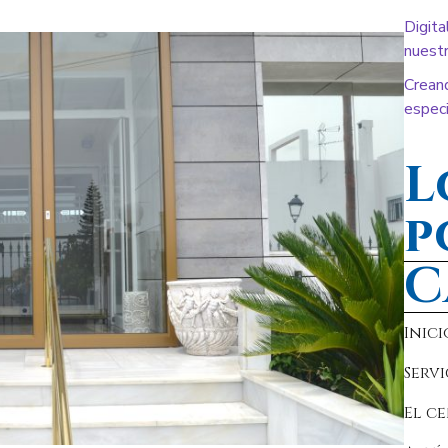
Digita
nuestr
Crean
especi
L
p
C
Inici
Servi
El c