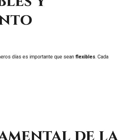
bles y
ento
imeros días es importante que sean
flexibles
. Cada
damental de la