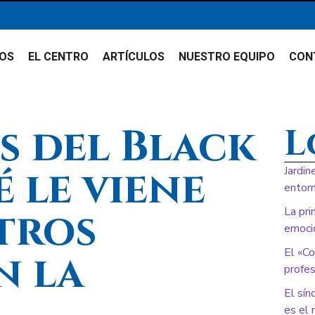
IOS
EL CENTRO
ARTÍCULOS
NUESTRO EQUIPO
CON
s del Black
L
é le viene
Jardin
entorn
stros
La pri
emoci
El «Co
n la
profes
El sín
es el 