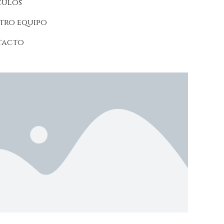
culos
tro equipo
tacto